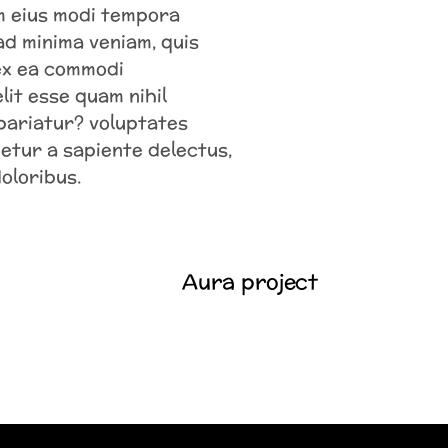
am eius modi tempora
ad minima veniam, quis
 ex ea commodi
it esse quam nihil
 pariatur? voluptates
etur a sapiente delectus,
oloribus.
Aura project