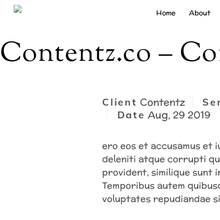
Skip
Home
About
to
content
Contentz.co – Co
Contentz
Client
Se
Aug, 29 2019
Date
ero eos et accusamus et i
deleniti atque corrupti q
provident, similique sunt i
Temporibus autem quibusda
voluptates repudiandae si