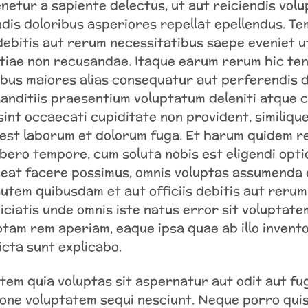
netur a sapiente delectus, ut aut reiciendis volu
dis doloribus asperiores repellat epellendus. T
 debitis aut rerum necessitatibus saepe eveniet u
tiae non recusandae. Itaque earum rerum hic ten
ibus maiores alias consequatur aut perferendis d
landitiis praesentium voluptatum deleniti atque 
int occaecati cupiditate non provident, similique 
d est laborum et dolorum fuga. Et harum quidem re
ibero tempore, cum soluta nobis est eligendi opti
eat facere possimus, omnis voluptas assumenda e
utem quibusdam et aut officiis debitis aut reru
piciatis unde omnis iste natus error sit voluptat
tam rem aperiam, eaque ipsa quae ab illo invento
icta sunt explicabo.
tem quia voluptas sit aspernatur aut odit aut fu
ione voluptatem sequi nesciunt. Neque porro qui