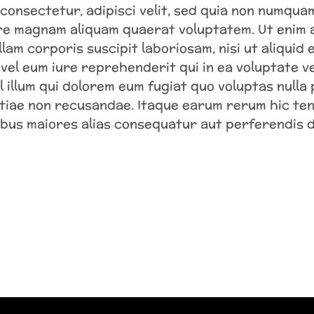
, consectetur, adipisci velit, sed quia non numqu
ore magnam aliquam quaerat voluptatem. Ut enim 
am corporis suscipit laboriosam, nisi ut aliquid
el eum iure reprehenderit qui in ea voluptate vel
 illum qui dolorem eum fugiat quo voluptas nulla
tiae non recusandae. Itaque earum rerum hic ten
tibus maiores alias consequatur aut perferendis d