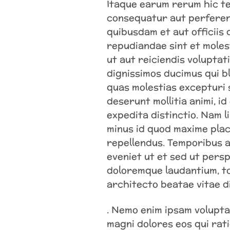
Itaque earum rerum hic te
consequatur aut perferen
quibusdam et aut officiis
repudiandae sint et moles
ut aut reiciendis voluptat
dignissimos ducimus qui b
quas molestias excepturi s
deserunt mollitia animi, i
expedita distinctio. Nam l
minus id quod maxime plac
repellendus. Temporibus a
eveniet ut et sed ut pers
doloremque laudantium, to
architecto beatae vitae d
. Nemo enim ipsam volupta
magni dolores eos qui rat