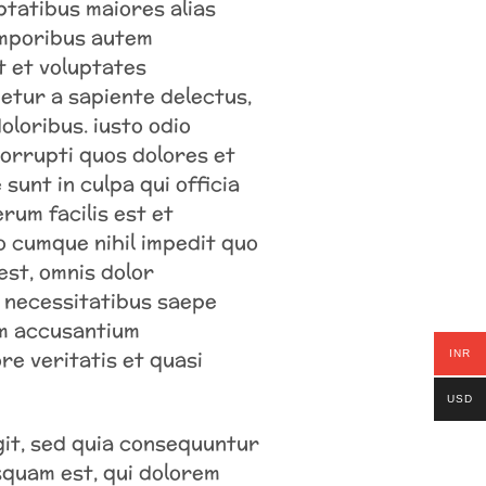
ptatibus maiores alias
emporibus autem
t et voluptates
etur a sapiente delectus,
oloribus. iusto odio
corrupti quos dolores et
sunt in culpa qui officia
rum facilis est et
o cumque nihil impedit quo
st, omnis dolor
m necessitatibus saepe
em accusantium
re veritatis et quasi
INR
USD
git, sed quia consequuntur
squam est, qui dolorem