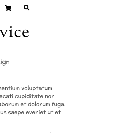
Cart
Search
vice
ign
esentium voluptatum
ecati cupiditate non
 laborum et dolorum fuga.
us saepe eveniet ut et