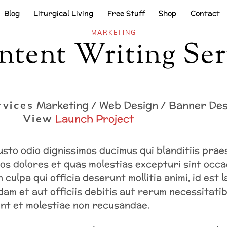
Blog
Liturgical Living
Free Stuff
Shop
Contact
MARKETING
ntent Writing Ser
Marketing / Web Design / Banner Des
rvices
Launch Project
View
usto odio dignissimos ducimus qui blanditiis pra
uos dolores et quas molestias excepturi sint occa
n culpa qui officia deserunt mollitia animi, id est
m et aut officiis debitis aut rerum necessitatib
nt et molestiae non recusandae.